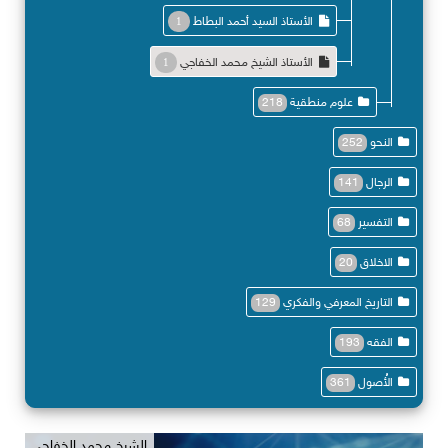
الأستاذ السيد أحمد البطاط
1
الأستاذ الشيخ محمد الخفاجي
1
علوم منطقية
218
النحو
252
الرجال
141
التفسير
68
الاخلاق
20
التاريخ المعرفي والفكري
129
الفقه
193
الأُصول
361
الشيخ محمد الخفاجي