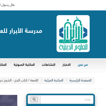
قال رسول الله ( ص): ((عَوِّدوا ألسِنَتَكُمُ الاِستِغفارَ، فَإِنَّ اللّه َ لَم يُعَلِّمكُمُ الاِستِغفارَ إلّا وهُوَ يُريدُ أن يَغفِرَ لَكُم)).
مدرسة الأبرار للع
من نحن
الاخبار
النشاطات
المكتبة الصوتية
المكتب
الصفحة الرئيسية
المكتبة المرئية
اللمعة / كتاب الحج - الشيخ ح