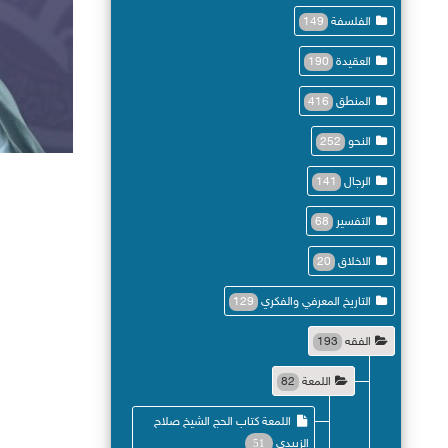
الفلسفة
149
العقيدة
190
المنطق
416
النحو
252
193
الرجال
141
التفسير
68
الاخلاق
20
التاريخ المعرفي والفكري
129
الفقه
193
اللمعة
82
اللمعة كتاب الحج الشيخ صلاح
الزبيدي
51