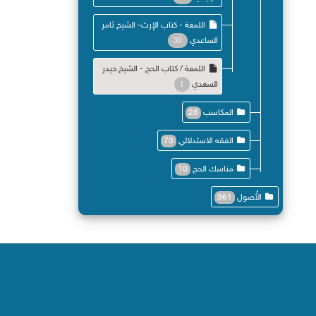
اللمعة - كتاب الإرث- الشيخ ثامر
الساعدي
30
اللمعة / كتاب الحج - الشيخ حيدر
السعدي
1
المكاسب
28
الفقه الاستدلالي
73
مناسك الحج
10
الأُصول
361