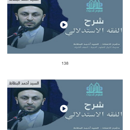
2025/04/13
620
138
السيد أحمد البطاط