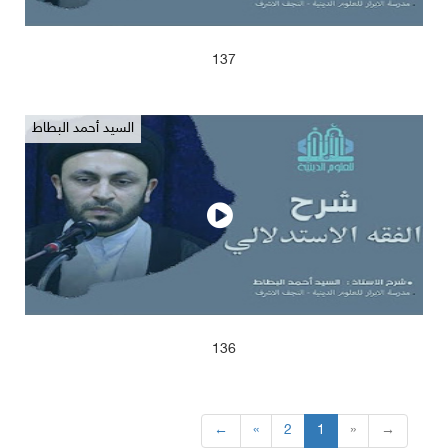
2025/04/13
640
137
السيد أحمد البطاط
2025/04/13
629
136
←
«
2
1
»
→