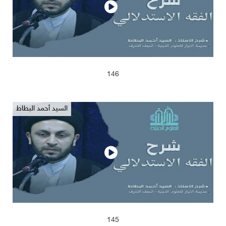
2025/04/13
652
146
السيد أحمد البطاط
2025/04/13
656
145