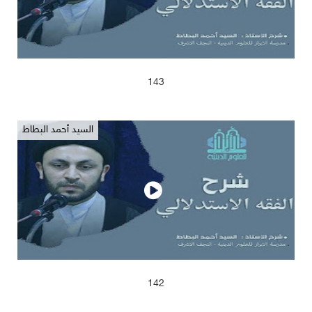
2025/04/13
624
143
السيد أحمد البطاط
2025/04/13
621
142