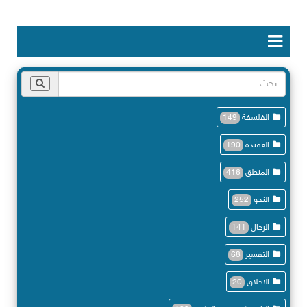
الفلسفة
149
العقيدة
190
المنطق
416
النحو
252
الرجال
141
التفسير
68
الاخلاق
20