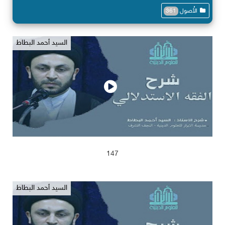
الأُصول
361
السيد أحمد البطاط
2025/04/13
1110
147
السيد أحمد البطاط