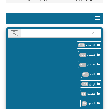
الفلسفة
149
العقيدة
190
المنطق
416
النحو
252
الرجال
141
التفسير
68
الاخلاق
20