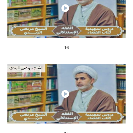
2025/04/17
662
16
الشيخ مرتضى الزيدي
2025/04/17
683