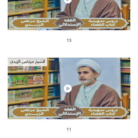
2025/04/17
681
13
الشيخ مرتضى الزيدي
2025/04/17
678
11