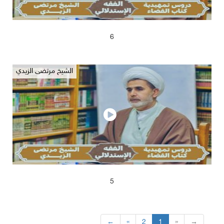
2025/04/17
673
6
الشيخ مرتضى الزيدي
2025/04/17
651
5
←
«
2
1
»
→