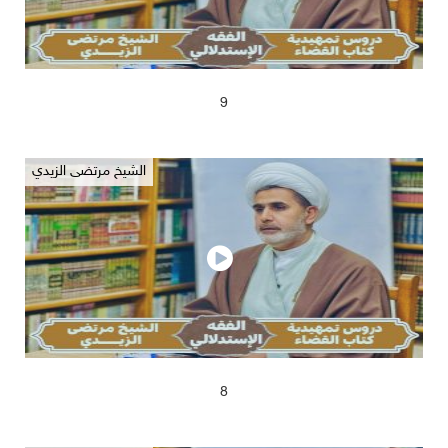
2025/04/17
688
9
الشيخ مرتضى الزيدي
2025/04/17
621
8