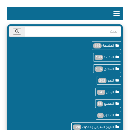
الفلسفة
149
العقيدة
190
المنطق
416
النحو
252
الرجال
141
التفسير
68
الاخلاق
20
التاريخ المعرفي والفكري
129