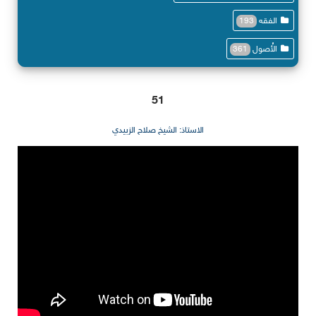
الفقه
193
الأُصول
361
51
الاستاذ: الشيخ صلاح الزبيدي